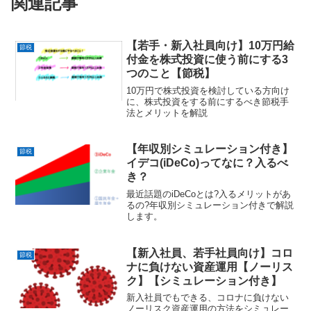
関連記事
【若手・新入社員向け】10万円給
節税
付金を株式投資に使う前にする3
つのこと【節税】
10万円で株式投資を検討している方向け
に、株式投資をする前にするべき節税手
法とメリットを解説
【年収別シミュレーション付き】
節税
イデコ(iDeCo)ってなに？入るべ
き？
最近話題のiDeCoとは?入るメリットがあ
るの?年収別シミュレーション付きで解説
します。
【新入社員、若手社員向け】コロ
節税
ナに負けない資産運用【ノーリス
ク】【シミュレーション付き】
新入社員でもできる、コロナに負けない
ノーリスク資産運用の方法をシミュレー