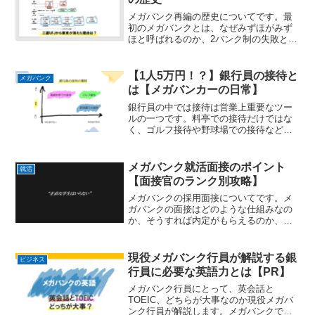
メガバンク再編の歴史についてです。最
初のメガバンクとは、なぜみずほがみず
ほと呼ばれるのか、2バンク制の失敗と
は、三井住友は何がすごいのか、三菱東
京UFJから今さら東京の名前が消えた意
味は何なのか、現役メガバンク行員が分
【1人5万円！？】銀行員の接待と
メガバンク
かりやすく解説します。
は【メガバンカーの日常】
銀行員の中では接待は営業上重要なツー
ルの一つです。料亭での接待だけではな
く、ゴルフ接待や野球場での接待など種
類はさまざまです。現役メガバンク行員
が接待の種類や重要性、アレンジの仕方
について、高級料亭での実体験も交えつ
メガバンク就活面接のポイント
就活
つ解説します。
【面接官のランク別攻略】
メガバンクの採用面接についてです。メ
ガバンクの面接はどのような仕組みなの
か、そうすれば内定がもらえるのか、本
当に求められる学生像とは何なのか、現
役メガバンク行員が実体験を交えながら
面接官のランク別でポイントを解説しま
現役メガバンク行員が解説する銀
ビジネス
す。
行員に必要な英語力とは【PR】
メガバンク行員にとって、英会話と
TOEIC、どちらが大事なのか現役メガバ
ンク行員が解説します。メガバンクで英