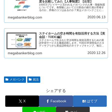
度を比較してみた【人事制度】【出世】
1000万プレイヤーと言われるメガバンクの人事・階級制度
についてです。各階級においてどの割合の銀行員が昇格す
るのか、昇格のコツはあるのか？実はメガバンクごとに大
事な出世のタイミングがずれています。現役メガバンク行
員が詳細に解説します。
2020.06.13
megabankerblog.com
ステイホームの空き時間を有効活用する方法【英
会話・TOEIC編】
ステイホームで生まれた空き時間を有効活用するための英
語学習サービスを徹底比較します。TOEIC学習特化のスタ
ディサプリから英会話特化のネイティブキャンプ、毎日コ
ツコツ学習する人にオススメのレアジョブやビズメイツに
ついて実体験をもとに現役メガバンク行員が解説します。
2020.12.26
megabankerblog.com
メガバンク
就活
シェアする
X
Facebook
はてブ