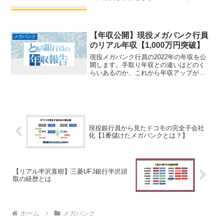
語を活用する機会はあるのか、出世には
必要なのか、実際にどのように英会話力
を身につければいいのかを解説していま
す。
【年収公開】現役メガバンク行員
メガバンク
のリアル年収【1,000万円突破】
現役メガバンク行員の2022年の年収を公
開します。手取り年収との違いはどのく
らいあるのか、これから年収アップが期
待できるのか、年功序列制度はどうなっ
てしまうのか、現役メガバンク行員によ
る生の声を交えながら解説します。
現役銀行員から見たドコモの完全子会社
化【1番儲けたメガバンクとは？】
【リアル半沢直樹】三菱UFJ銀行半沢頭
取の経歴とは
ホーム
メガバンク